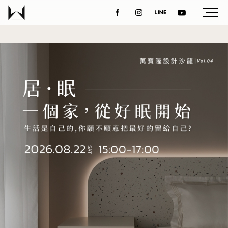
b54ee07e9e424d9bc18b4eb3
關於我們
最新消息
設計案例
課程講座
優惠活動
聯絡我們