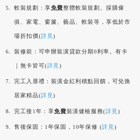
軟裝規劃：享
免費
整體軟裝規劃。採購傢
俱、家電、窗簾、藝品、軟裝等，享低於市
場折扣價(
詳見
)
裝修前：可申辦裝潢貸款分期0利率。有卡
｜無卡皆可(
詳見
)
完工入厝禮：裝潢金紅利積點回饋，可兌換
居家精品(
詳見
)
完工後1年：享
免費
裝潢健檢服務(
詳見
)
售後保固：1年保固，10年保修 (
詳見
)