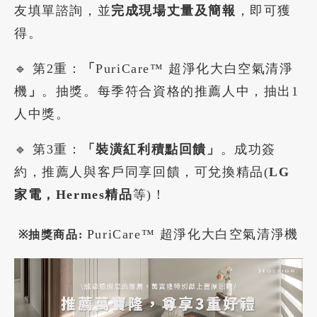
友填單諮詢，並
完成現場丈量及簡報
，即可獲
得。
加盟徵才
🔹 第2重：
「
PuriCare™ 超淨化大白空氣清淨
機
」
。抽獎。每季符合資格的推薦人中，抽出1
人中獎。
🔹 第3重：
「裝潢紅利積點回饋」
。成功簽
約，推薦人與客戶同享回饋，可兌換精品(
LG
家電，Hermes精品
等)！
PuriCare™ 超淨化大白空氣清淨機
※
抽獎商品: