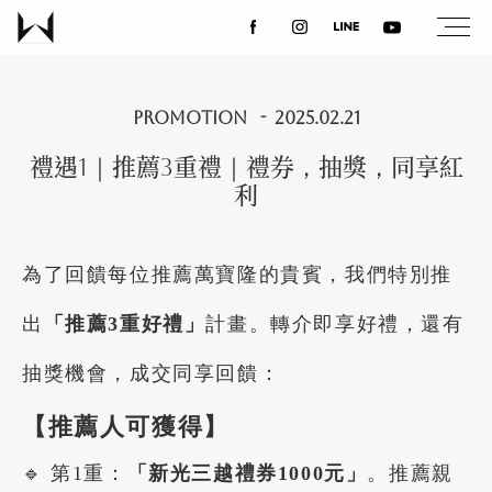
關於我們
PROMOTION
2025.02.21
禮遇1｜推薦3重禮｜禮券，抽獎，同享紅
最新消息
利
設計案例
為了回饋每位推薦萬寶隆的貴賓，我們特別推
出
「推薦3重好禮」
計畫。轉介即享好禮，還有
課程講座
抽獎
機會，成交同享回饋：
優惠活動
【推薦人可獲得】
🔹 第1重：
「新光三越禮券1000元」
。推薦親
聯絡我們