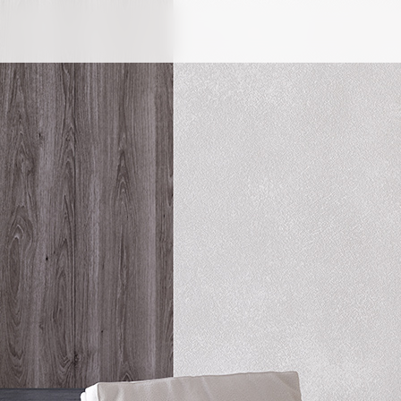
逛
A
A
率真正直
雕花餐盤
M
A
A
A
A
A