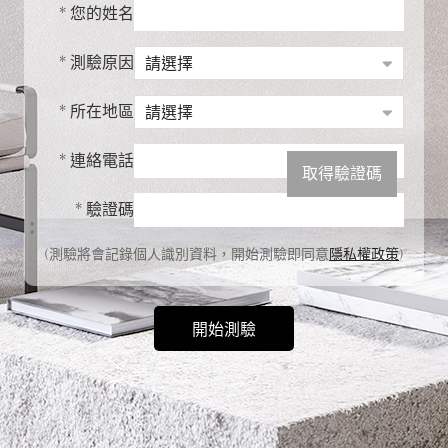
* 您的姓名
* 測驗原因
* 所在地區
D
D
D
D
D
* 連絡電話
取得驗證碼
* 驗證碼
(測驗將會記錄個人識別資料，開始測驗即同意
隱私權政策
)
開始測驗