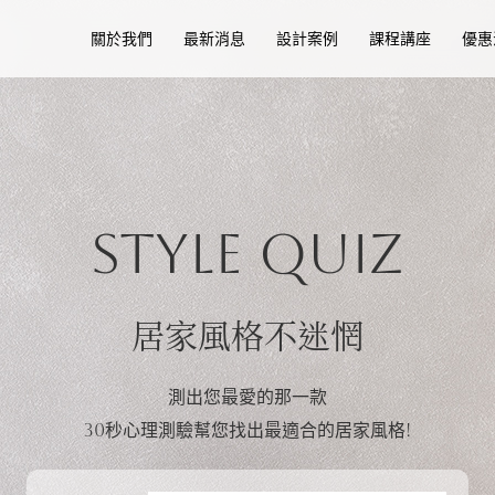
關於我們
最新消息
設計案例
課程講座
優惠
Q6
Q8
Q4
Q2
Q3
Q5
Q7
Q1
Style Quiz
市集時，逛到一攤賣餐具的攤販，您會決定買哪個回
房間費有一扇窗，要加上窗簾遮光，您會選擇哪一款
想為書房添購一盞檯燈，您會選擇哪種款式?
您會用哪個形容詞來形容自己?
下列何者為您的旅遊住宿首選?
餐廳設計，您喜歡哪一種?
餐廳設計，您喜歡哪一種?
請選擇性別
居家風格不迷惘
B
B
追求完美
白瓷咖啡杯
C
C
簡潔俐落
金湯匙
測出您最愛的那一款
W
B
B
B
B
B
30秒心理測驗幫您找出最適合的居家風格!