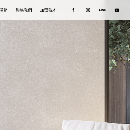
活動
聯絡我們
加盟徵才
家?
?
D
D
陽光溫暖
木質湯碗