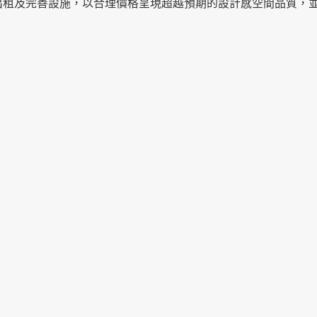
出租及完善設施，以合理價格呈現超越預期的設計感空間品質，