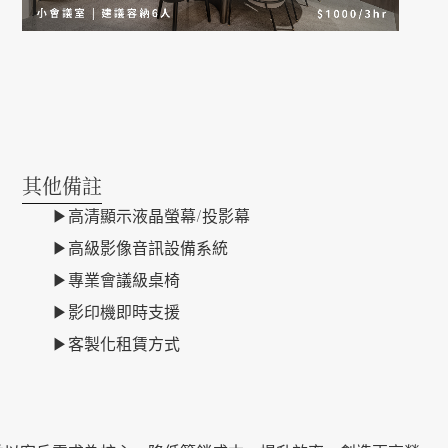
其他備註
▶高清顯示液晶螢幕/投影幕
▶
高級影像音訊設備系統
▶專業會議級桌椅
▶影印機即時支援
▶客製化租賃方式