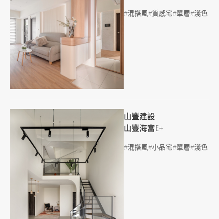
標籤
混搭風
質感宅
單層
淺色
山豐建設
山豐海富E+
標籤
混搭風
小品宅
單層
淺色