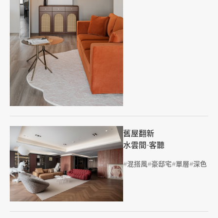
舊屋翻新
水雲間-客聽
標籤
混搭風
豪邸宅
單層
深色