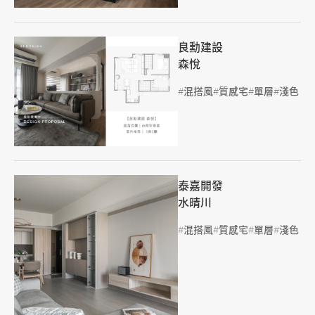
良勳建設
森悅
標籤
混搭風
質感宅
單層
淺色
泰嘉開發
水晴川
標籤
混搭風
質感宅
單層
淺色