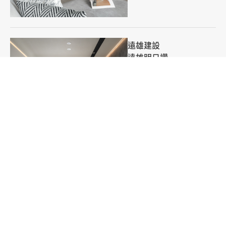
遠雄建設
遠雄明日讚
標籤
輕奢風
小品宅
單層
深色
台產建設
湁韻
標籤