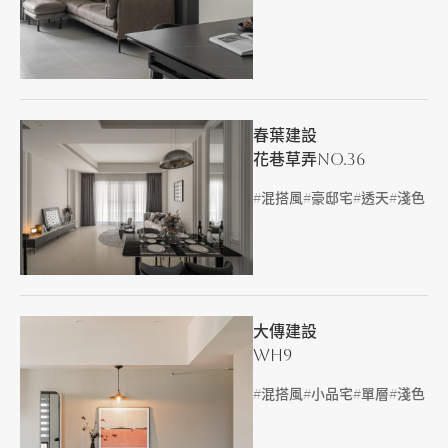
加盟徵才
春葉建設
花巷草弄No.36
標籤
混搭風
豪邸宅
透天
淺色
大傳建設
WH9
標籤
混搭風
小品宅
單層
淺色