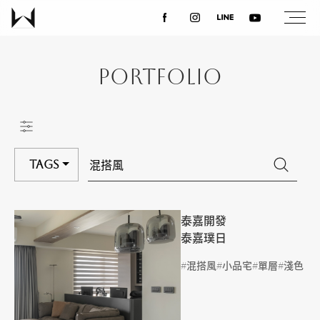
關於我們
Portfolio
最新消息
設計案例
Tags
課程講座
泰嘉開發
泰嘉璞日
優惠活動
標籤
混搭風
小品宅
單層
淺色
聯絡我們