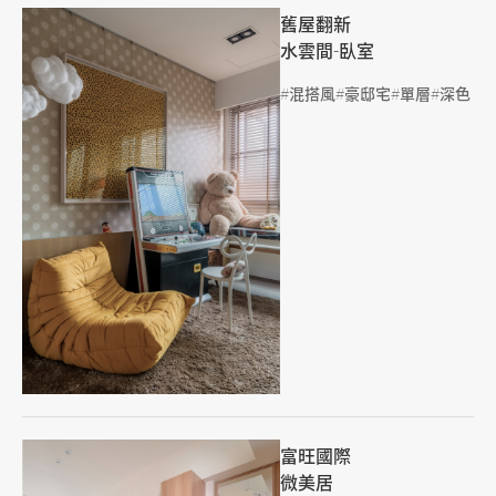
舊屋翻新
水雲間-臥室
標籤
混搭風
豪邸宅
單層
深色
富旺國際
微美居