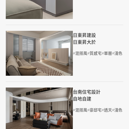
日東昇建設
日東昇大於
標籤
混搭風
質感宅
單層
淺色
台南住宅設計
自地自建
標籤
混搭風
豪邸宅
透天
淺色