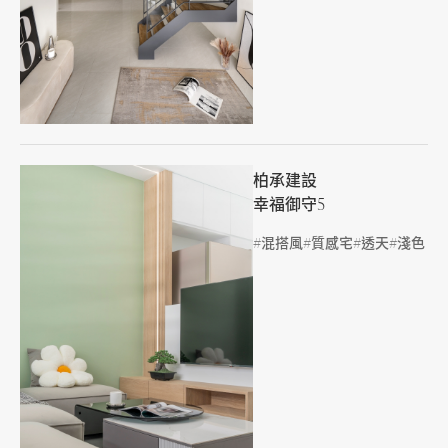
柏承建設
幸福御守5
標籤
混搭風
質感宅
透天
淺色