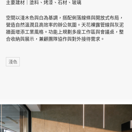
主要建材｜塗料、烤漆、石材、玻璃
空間以淺木色與白為基調，搭配俐落線條與開放式布局，
加盟徵才
營造自然溫潤且高效率的辦公氛圍。天花裸露管線與灰泥
牆面增添工業風格。功能上規劃多座工作區與會議桌，整
合收納與展示，兼顧團隊協作與對外接待需求。
標籤
淺色