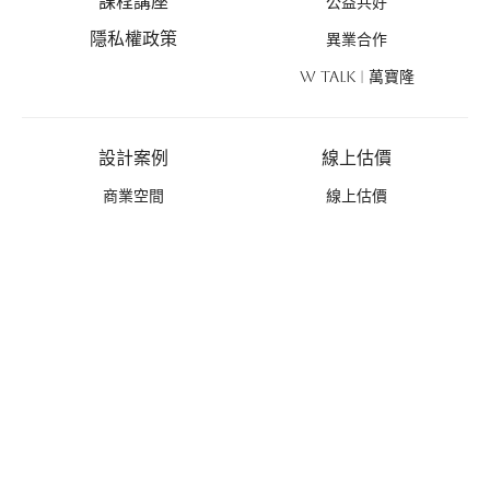
課程講座
公益共好
隱私權政策
異業合作
W TALK | 萬寶隆
設計案例
線上估價
商業空間
線上估價
住宅空間
風格探索
設計新作
優惠活動
禮遇總覽
活動列表
推薦好禮