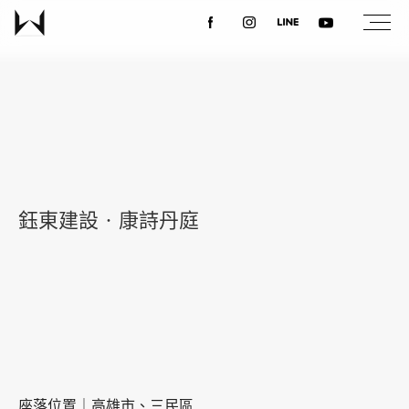
關於我們
最新消息
設計案例
鈺東建設‧康詩丹庭
課程講座
優惠活動
聯絡我們
座落位置｜高雄市、三民區