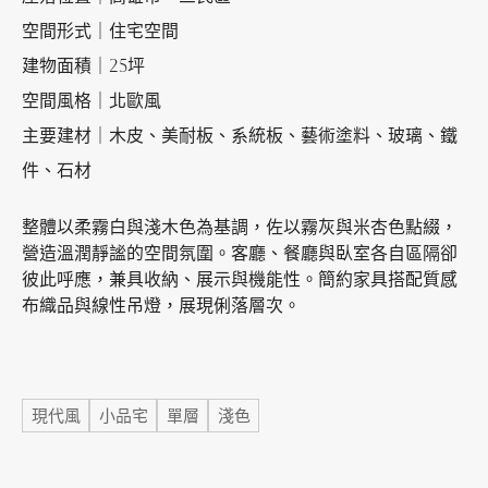
空間形式｜住宅空間
建物面積｜25坪
加盟徵才
空間風格｜北歐風
主要建材｜木皮、美耐板、系統板、藝術塗料、玻璃、鐵
件、石材
整體以柔霧白與淺木色為基調，佐以霧灰與米杏色點綴，
營造溫潤靜謐的空間氛圍。客廳、餐廳與臥室各自區隔卻
彼此呼應，兼具收納、展示與機能性。簡約家具搭配質感
布織品與線性吊燈，展現俐落層次。
標籤
現代風
小品宅
單層
淺色