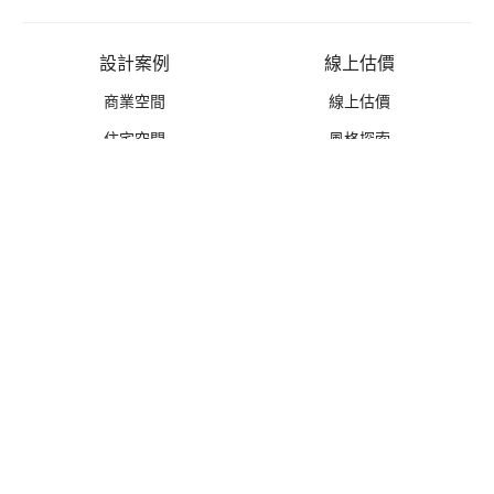
設計案例
線上估價
商業空間
線上估價
住宅空間
風格探索
設計新作
優惠活動
禮遇總覽
活動列表
推薦好禮
免費丈量
無息分期