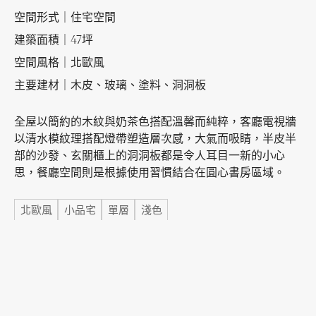
空間形式｜住宅空間
建築面積｜47坪
加盟徵才
空間風格｜北歐風
主要建材｜木皮、玻璃、塗料、洞洞板
全屋以簡約的木紋與奶茶色搭配溫馨而純粹，客廳電視牆
以清水模紋理搭配燈帶塑造層次感，大氣而吸睛，半皮半
部的沙發、玄關櫃上的洞洞板都是令人耳目一新的小心
思，餐廳空間則是根據使用習慣結合在圓心書房區域。
標籤
北歐風
小品宅
單層
淺色