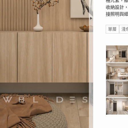
柵元素，
收納設計
接照明與
標籤
單層
淺