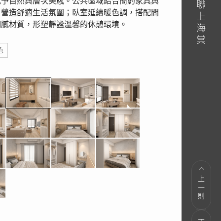
賦予自然與層次美感。公共區域結合簡約家具與
，營造舒適生活氛圍；臥室延續暖色調，搭配間
細膩材質，形塑靜謐溫馨的休憩環境。
色
上一則