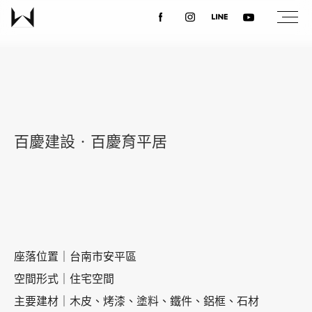
關於我們
最新消息
百慶建設‧百慶育平居
設計案例
課程講座
座落位置｜台南市安平區
優惠活動
空間形式｜住宅空間
主要建材｜木皮、烤漆、塗料、鐵件、鋁框、石材
聯絡我們