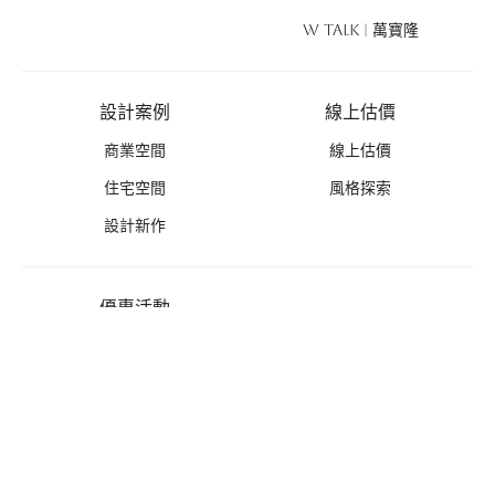
W TALK | 萬寶隆
設計案例
線上估價
商業空間
線上估價
住宅空間
風格探索
設計新作
優惠活動
禮遇總覽
活動列表
推薦好禮
免費丈量