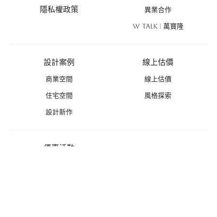
隱私權政策
異業合作
W TALK | 萬寶隆
設計案例
線上估價
商業空間
線上估價
住宅空間
風格探索
設計新作
優惠活動
禮遇總覽
活動列表
推薦好禮
免費丈量