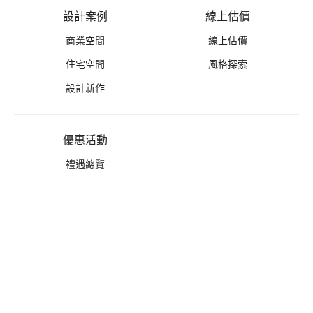
設計案例
線上估價
商業空間
線上估價
住宅空間
風格探索
設計新作
優惠活動
禮遇總覽
活動列表
推薦好禮
免費丈量
無息分期
Copyright © W DESIGN All Rights Reserved.