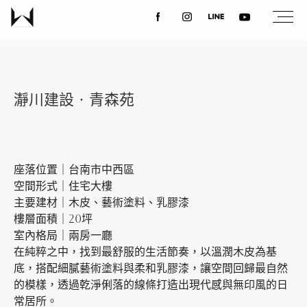
關於我們
瀞川建設‧青森苑
最新消息
設計案例
座落位置｜台南市中西區
空間形式｜住宅大樓
主要建材｜木皮、藝術塗料、乳膠漆
課程講座
樓層面積｜20坪
室內格局｜兩房一廳
在純粹之中，找到最舒服的生活節奏，以溫潤木皮為基
優惠活動
底，搭配細膩藝術塗料與柔和乳膠漆，讓空間回歸最自然
的模樣，透過乾淨俐落的線條打造出現代感與無印風的日
常居所。
聯絡我們