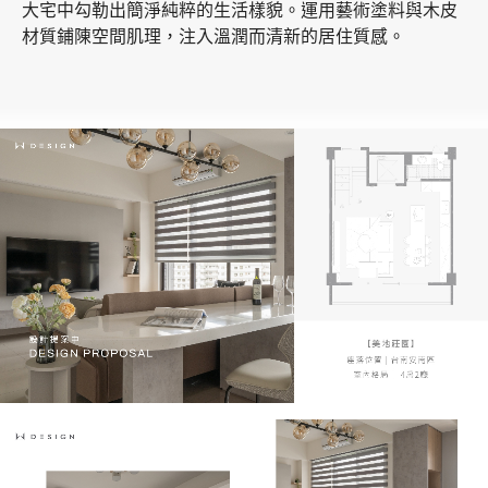
大宅中勾勒出簡淨純粹的生活樣貌。運用藝術塗料與木皮
材質鋪陳空間肌理，注入溫潤而清新的居住質感。
加盟徵才