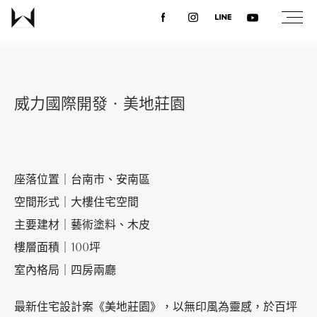
關於我們
威力國際開發‧美地莊園
最新消息
設計案例
座落位置｜台南市、安南區
空間形式｜大樓住宅空間
課程講座
主要建材｜藝術塗料、木皮
樓層面積｜100坪
優惠活動
室內格局｜四房兩廳
最新住宅設計案《美地莊園》，以無印風為靈感，於百坪
聯絡我們