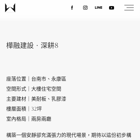
關於我們
樺融建設‧深耕8
最新消息
設計案例
座落位置｜台南市、永康區
空間形式｜大樓住宅空間
課程講座
主要建材｜美耐板、乳膠漆
樓層面積｜32坪
優惠活動
室內格局｜兩房兩廳
構築一個安靜卻充滿張力的現代場景，期待以這份初步構
聯絡我們