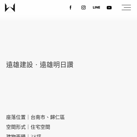
關於我們
最新消息
遠雄建設‧遠雄明日讚
設計案例
課程講座
優惠活動
座落位置｜台南市、歸仁區
空間形式｜住宅空間
聯絡我們
建物面積｜38坪