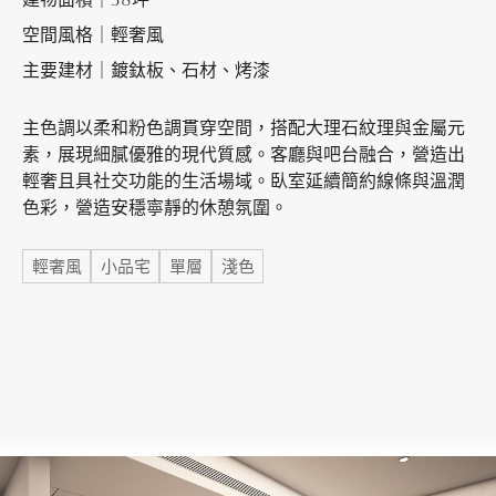
空間風格｜輕奢風
主要建材｜鍍鈦板、石材、烤漆
加盟徵才
主色調以柔和粉色調貫穿空間，搭配大理石紋理與金屬元
素，展現細膩優雅的現代質感。客廳與吧台融合，營造出
輕奢且具社交功能的生活場域。臥室延續簡約線條與溫潤
色彩，營造安穩寧靜的休憩氛圍。
標籤
輕奢風
小品宅
單層
淺色