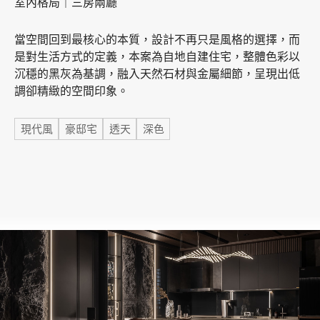
室內格局｜三房兩廳
當空間回到最核心的本質，設計不再只是風格的選擇，而
加盟徵才
是對生活方式的定義，本案為自地自建住宅，整體色彩以
沉穩的黑灰為基調，融入天然石材與金屬細節，呈現出低
調卻精緻的空間印象。
標籤
現代風
豪邸宅
透天
深色