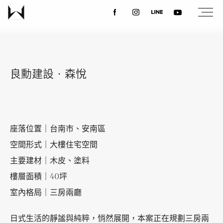
關於我們
良勳建設‧森悅
最新消息
設計案例
座落位置｜台南市、安南區
空間形式｜大樓住宅空間
課程講座
主要建材｜木皮、塗料
樓層面積｜40坪
優惠活動
室內格局｜三房兩廳
日式生活的靜謐與純粹，悄然展開，本案正在規劃三房兩
聯絡我們