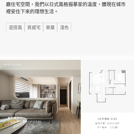
廳住宅空間，我們以日式風格描摹家的溫度，體現在城市
裡安住下來的理想生活。
加盟徵才
標籤
混搭風
質感宅
單層
淺色