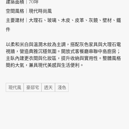
建築面積｜70坪
空間風格｜現代時尚風
加盟徵才
主要建材｜大理石、玻璃、木皮、皮革、灰鏡、壁材、鐵
件
以柔和米白與溫潤木紋為主調，搭配灰色家具與大理石電
視牆，營造典雅沉穩氛圍。開放式客餐廳串聯中島廚房；
主臥內建更衣間與化妝區，提升收納與實用性。整體風格
簡約大氣，兼具現代美感與生活便利。
標籤
現代風
豪邸宅
透天
淺色