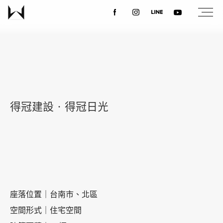
關於我們
最新消息
得冠建設‧得冠日光
設計案例
課程講座
優惠活動
座落位置｜台南市、北區
空間形式｜住宅空間
聯絡我們