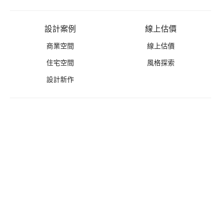
設計案例
線上估價
商業空間
線上估價
住宅空間
風格探索
設計新作
優惠活動
禮遇總覽
活動列表
推薦好禮
免費丈量
無息分期