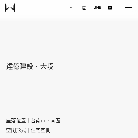
關於我們
最新消息
達億建設‧大境
設計案例
課程講座
優惠活動
座落位置｜台南市、南區
空間形式｜住宅空間
聯絡我們