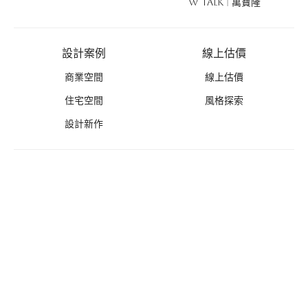
W TALK | 萬寶隆
設計案例
線上估價
商業空間
線上估價
住宅空間
風格探索
設計新作
優惠活動
禮遇總覽
活動列表
推薦好禮
免費丈量
無息分期