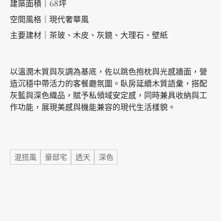
建築面積｜68坪
空間風格｜現代奢華風
加盟徵才
主要建材｜茶玻、木皮、灰鏡、大理石、壁紙
以溫潤木質與灰調為基底，佐以跳色抱枕與光感牆面，營
造沉穩中帶活力的客餐廳氛圍。臥房延續木質語彙，搭配
灰藍與深色織品，賦予私領域安定感，同時兼具收納與工
作功能，展現美感與機能兼容的現代生活樣貌。
標籤
混搭風
豪邸宅
透天
深色