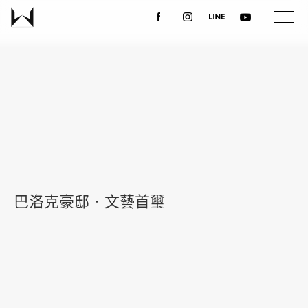
關於我們
最新消息
設計案例
巴洛克豪邸‧文藝首璽
課程講座
優惠活動
聯絡我們