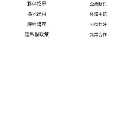
夥伴招募
企業新訊
場地出租
裝潢主題
課程講座
公益共好
隱私權政策
異業合作
W TALK | 萬寶隆
設計案例
線上估價
商業空間
線上估價
住宅空間
風格探索
設計新作
優惠活動
禮遇總覽