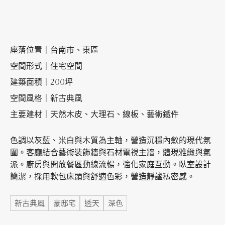
加盟徵才
座落位置｜台南市、東區
空間形式｜住宅空間
建築面積｜200坪
空間風格｜新古典風
主要建材｜天然木皮、大理石、線板、藝術鐵件
色調以灰藍、米白與木質為主軸，營造沉穩內斂的現代氛
圍。客廳結合藝術裝飾牆與石材電視主牆，體現雅緻與氣
派。廚房與開放餐區動線流暢，強化家庭互動。臥室設計
簡潔，採用軟包床頭與舒適色彩，營造靜謐私密感。
標籤
新古典風
豪邸宅
透天
深色