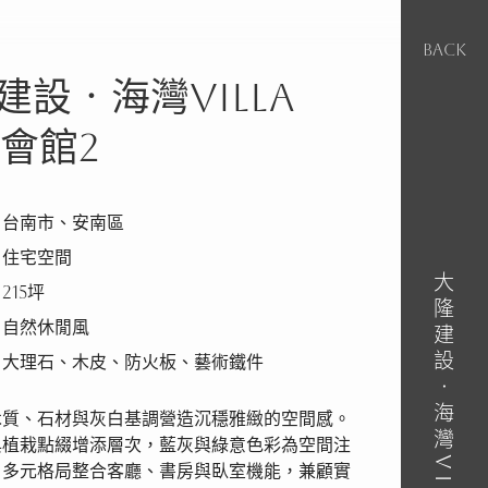
BACK
建設‧海灣Villa
O會館2
｜台南市、安南區
｜住宅空間
大隆建設‧海灣Villa CEO會館2
215坪
｜自然休閒風
｜大理石、木皮、防火板、藝術鐵件
木質、石材與灰白基調營造沉穩雅緻的空間感。
與植栽點綴增添層次，藍灰與綠意色彩為空間注
。多元格局整合客廳、書房與臥室機能，兼顧實