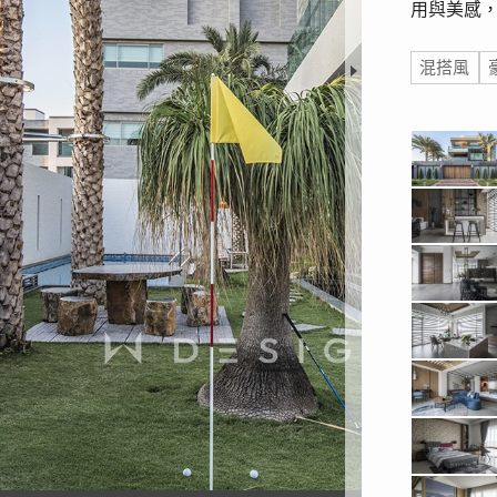
用與美感
標籤
混搭風