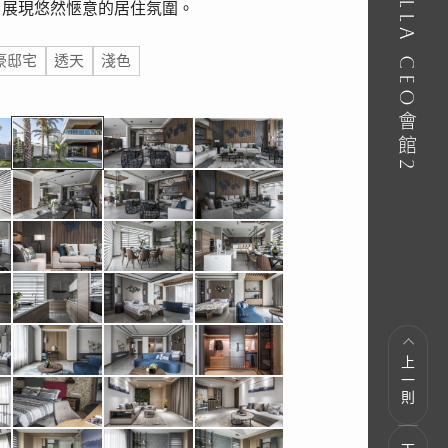
，展現悠然愜意的居住氛圍。
豪邸宅
透天
淺色
上一則