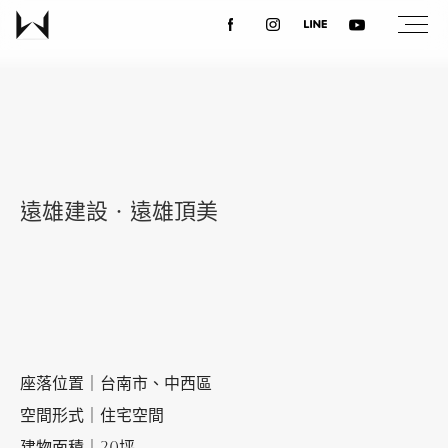
關於我們
最新消息
遠雄建設‧遠雄頂美
設計案例
課程講座
優惠活動
座落位置｜台南市、中西區
空間形式｜住宅空間
聯絡我們
建物面積｜20坪