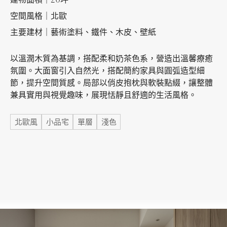
空間風格｜北歐
主要建材｜藝術塗料、鐵件、木皮、壁紙
加盟徵才
以溫潤木質為基調，搭配柔和奶茶色系，營造出溫馨療癒
氛圍。大面窗引入自然光，搭配簡約家具與圓弧造型細
節，提升空間質感。局部以俏皮抱枕與軟裝點綴，讓整體
兼具實用與視覺趣味，展現恬靜且舒適的生活風格。
標籤
北歐風
小品宅
單層
淺色