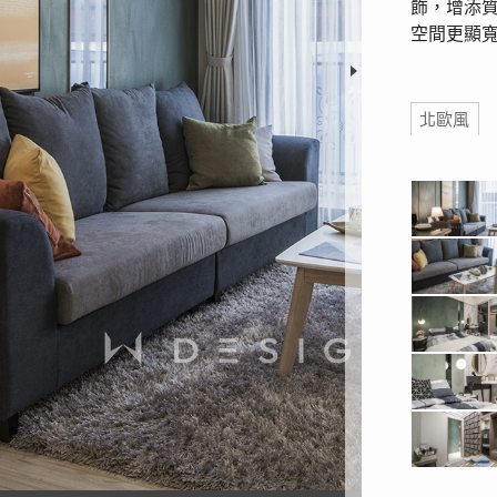
飾，增添
空間更顯
標籤
北歐風