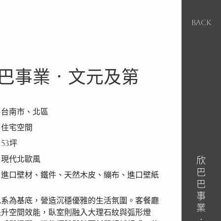
BACK
巴事業‧文元及第
｜台南市、北區
｜住宅空間
53坪
｜現代北歐風
欣巴巴事業‧文元及第
｜進口壁材、鐵件、天然木皮、繃布、進口壁紙
色系為基底，營造沉穩優雅的生活氛圍。客餐廳
提升空間效能，臥室則融入大理石紋與弧形燈