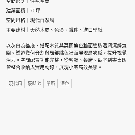
空間形式｜住宅空間
建築面積｜70坪
加盟徵才
空間風格｜現代自然風
主要建材｜天然木皮、色漆、鐵件、進口壁紙
以灰白為基底，搭配木質與莫蘭迪色牆面營造溫潤沉靜氛
圍。透過幾何分割與局部跳色牆面展現層次感，提升視覺
活力。空間配置功能完整，從客廳、餐廚、臥室到書桌區
皆整合收納與實用動線，展現小宅高效美學。
標籤
現代風
豪邸宅
單層
深色