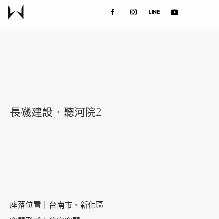
關於我們
最新消息
長磯建設‧聽河院2
設計案例
課程講座
優惠活動
座落位置｜台南市、新化區
聯絡我們