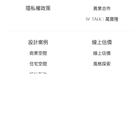
隱私權政策
異業合作
W TALK | 萬寶隆
設計案例
線上估價
商業空間
線上估價
住宅空間
風格探索
設計新作
優惠活動
禮遇總覽
活動列表
推薦好禮