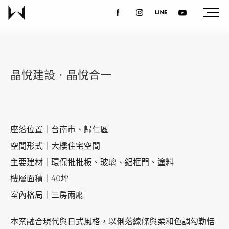
關於我們
晶悅建設‧晶悅合一
最新消息
設計案例
座落位置｜台南市、歸仁區
空間形式｜大樓住宅空間
課程講座
主要建材｜環保批批板、玻璃、鋁框門、塗料
樓層面積｜40坪
優惠活動
室內格局｜三房兩廳
本案融合現代與日式風格，以俐落線條與柔和色調勾勒恬
聯絡我們