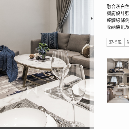
融合灰白
餐廚設計
整體線條
收納機能
標籤
混搭風