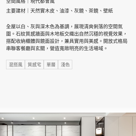
空間風格｜現代都會風
主要建材｜天然實木皮、油漆、灰鏡、茶鏡、壁紙
加盟徵才
全屋以白、灰與深木色為基調，展現清爽俐落的空間氛
圍。石紋質感牆面與木地板交織出自然沉穩的視覺效果，
搭配收納櫃體與鏡面設計，兼具實用與美感。開放式格局
串聯客餐廳與玄關，營造寬敞明亮的生活場域。
標籤
混搭風
質感宅
單層
淺色