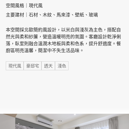
空間風格｜現代風
主要建材｜石材、木紋、馬來漆、壁紙、玻璃
加盟徵才
本空間採北歐簡約風設計，以米白與淺灰為主色，搭配自
然光與柔和紗簾，營造溫暖明亮的氛圍。客廳設計乾淨俐
落，臥室則融合溫潤木地板與柔和色系，提升舒適度。餐
廚區明亮溫馨，簡潔中不失生活品味。
標籤
現代風
豪邸宅
透天
淺色