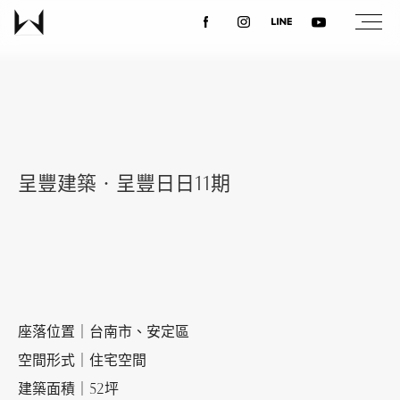
關於我們
最新消息
呈豐建築‧呈豐日日11期
設計案例
課程講座
優惠活動
座落位置｜台南市、安定區
空間形式｜住宅空間
建築面積｜52坪
聯絡我們