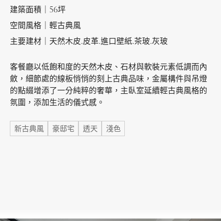
建築面積｜56坪
空間風格｜輕古典風
加盟徵才
主要建材｜天然木皮.皮革.進口壁紙.茶玻.灰玻
客餐廳以低飽和度的天然木皮、石材與軟裝元素低調而內
斂，細節處的線板悄悄的刻上古典品味，金屬構件與吊燈
的點綴增添了一分純粹的奢華，主臥室延續輕古典風格的
氛圍，添加生活的儀式感。
標籤
新古典風
豪邸宅
透天
淺色