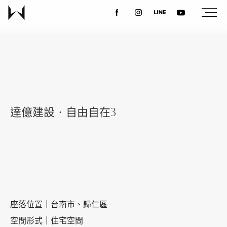
關於我們
最新消息
達億建設‧自由自在3
設計案例
課程講座
優惠活動
座落位置｜台南市、歸仁區
空間形式｜住宅空間
聯絡我們