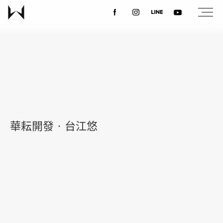
關於我們
最新消息
設計案例
華耘開發‧台江悠
課程講座
優惠活動
聯絡我們