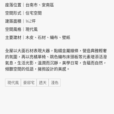
座落位置｜台南市、安南區
空間形式｜住宅空間
加盟徵才
建築面積｜162坪
空間風格｜現代風
主要建材｜木皮、石材、繃布、壁紙
全屋以大面石材表現大器，點綴金屬線條，營造典雅輕奢
的氛圍，再以亮橘單椅、跳色繃布床頭板等元素增添活潑
氣息，生活光影，溫潤而沉靜，美學日常，含蘊而自然，
傾聽空間的低語，擁抱設計的美感。
標籤
現代風
豪邸宅
透天
淺色