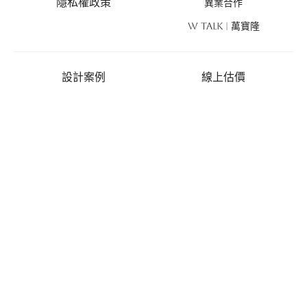
隱私權政策
異業合作
W TALK | 萬寶隆
設計案例
線上估價
商業空間
線上估價
住宅空間
風格探索
設計新作
優惠活動
禮遇總覽
活動列表
推薦好禮
免費丈量