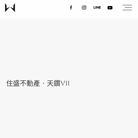
關於我們
最新消息
設計案例
住盛不動產‧天鑽VII
課程講座
優惠活動
聯絡我們