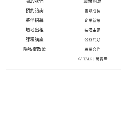
關於我們
最新消息
預約諮詢
團隊成長
夥伴招募
企業新訊
場地出租
裝潢主題
課程講座
公益共好
隱私權政策
異業合作
W TALK | 萬寶隆
設計案例
線上估價
商業空間
線上估價
住宅空間
風格探索
設計新作