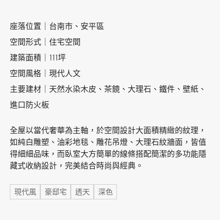
座落位置｜台南市、安平區
加盟徵才
空間形式｜住宅空間
建築面積｜111坪
空間風格｜現代人文
主要建材｜天然水染木皮、茶鏡、大理石、鐵件、壁紙、
進口防火板
全屋以當代奢華為主軸，於空間設計大面積精緻的紋理，
如純白雕塑、油彩地毯、雕花吊燈、大理石紋牆面，皆值
得細細品味，而臥室大方簡單的線條搭配簡潔的多功能隱
藏式收納設計，完美結合時尚與經典。
標籤
現代風
豪邸宅
透天
深色