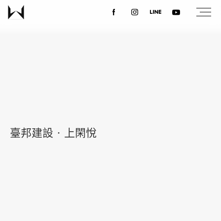
關於我們
最新消息
設計案例
臺邦建設‧上閑悅
課程講座
優惠活動
聯絡我們