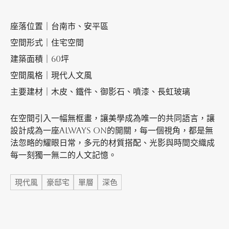
座落位置｜台南市、安平區
加盟徵才
空間形式｜住宅空間
建築面積｜60坪
空間風格｜現代人文風
主要建材｜木皮、鐵件、御影石、噴漆、長虹玻璃
在空間引入一幅無框畫，讓美學成為唯一的共同語言，讓
設計成為一座Always ON的開關，每一個視角，都是無
法忽略的耀眼日常，多元的材質搭配、光影與時間交織成
每一刻獨一無二的人文記憶。
標籤
現代風
豪邸宅
單層
深色