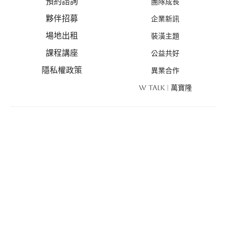
預約諮詢
團隊成長
夥伴招募
企業新訊
場地出租
裝潢主題
課程講座
公益共好
隱私權政策
異業合作
W TALK | 萬寶隆
設計案例
線上估價
商業空間
線上估價
住宅空間
風格探索
設計新作
優惠活動