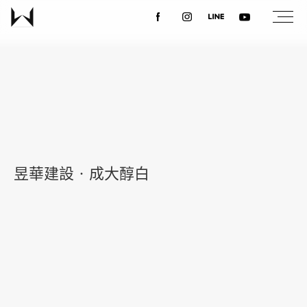
關於我們
最新消息
設計案例
昱華建設‧成大醇白
課程講座
優惠活動
聯絡我們