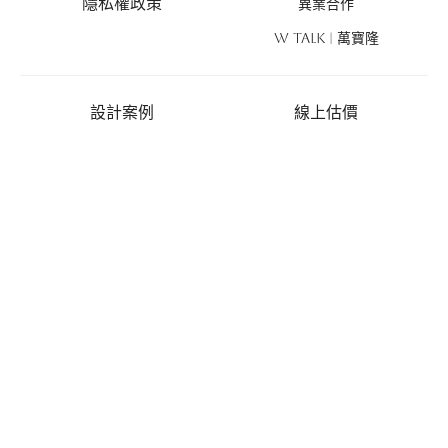
隱私權政策
異業合作
W TALK | 萬寶隆
設計案例
線上估價
商業空間
線上估價
住宅空間
風格探索
設計新作
優惠活動
禮遇總覽
活動列表
推薦好禮
免費丈量