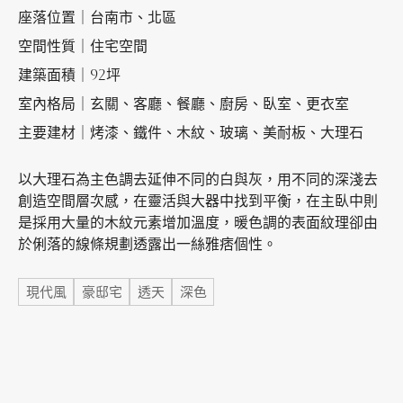
座落位置｜台南市、北區
空間性質｜住宅空間
加盟徵才
建築面積｜92坪
室內格局｜玄關、客廳、餐廳、廚房、臥室、更衣室
主要建材｜烤漆、鐵件、木紋、玻璃、美耐板、大理石
以大理石為主色調去延伸不同的白與灰，用不同的深淺去
創造空間層次感，在靈活與大器中找到平衡，在主臥中則
是採用大量的木紋元素增加溫度，暖色調的表面紋理卻由
於俐落的線條規劃透露出一絲雅痞個性。
標籤
現代風
豪邸宅
透天
深色