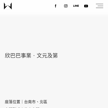
關於我們
最新消息
欣巴巴事業‧文元及第
設計案例
課程講座
優惠活動
座落位置｜台南市、北區
聯絡我們