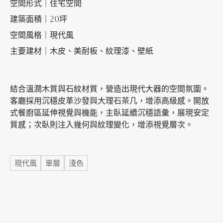
空間形式｜住宅空間
建築面積｜20坪
加盟徵才
空間風格｜現代風
主要建材｜木皮、美耐板、紋理漆、壁紙
結合溫潤木質與石紋材質，營造出現代大器的空間氛圍。
客廳採用沉穩皮革沙發與大理石茶几，增添高級感。開放
式餐廚區延伸視覺與機能，主臥延續沉穩語彙，展現安定
質感；次臥則注入幾何與紋理變化，增添視覺層次。
標籤
現代風
單層
淺色