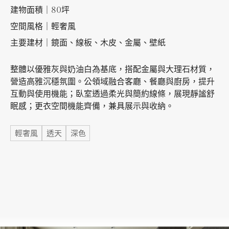
建物面積｜80坪
空間風格｜輕奢風
加盟徵才
主要建材｜鏡面、線板、木皮、金屬、壁紙
整體以優雅灰與奶油白為基底，搭配金屬與大理石材質，
營造高雅沉穩氛圍。公領域融合客廳、餐廳與廚房，提升
互動與使用機能；臥室透過柔光與簡約線條，展現靜謐舒
眠感；更衣空間機能齊備，兼具展示與收納。
標籤
輕奢風
透天
深色