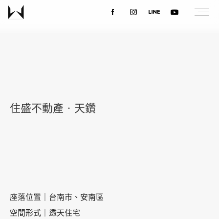
關於我們
最新消息
住盛不動產‧天鑽
設計案例
課程講座
優惠活動
座落位置｜台南市、安南區
空間形式｜透天住宅
聯絡我們