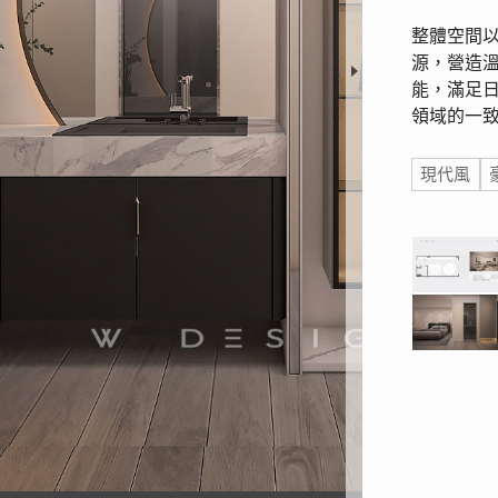
整體空間
源，營造
能，滿足
領域的一
標籤
現代風