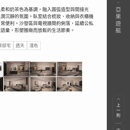
以柔和奶茶色為基調，融入圓弧造型與間接光
溫潤沉靜的氛圍。臥室結合梳妝、收納與衣櫃機
日常便利。沙發區與電視牆簡約俐落，延續公私
致語彙，形塑雅緻而放鬆的生活節奏。
豪邸宅
透天
淺色
上一則