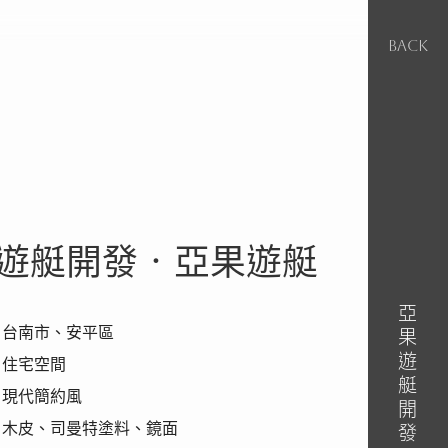
BACK
遊艇開發‧亞果遊艇
亞果遊艇開發‧亞果遊艇
｜台南市、安平區
｜住宅空間
｜現代簡約風
｜木皮、司曼特塗料、鏡面