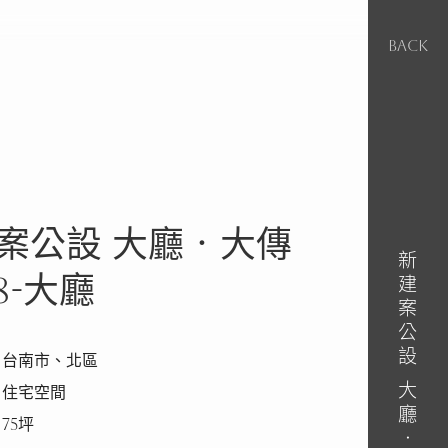
BACK
案公設 大廳‧大傳
新建案公設 大廳‧大傳WH8-大廳
8-大廳
｜台南市、北區
｜住宅空間
75坪