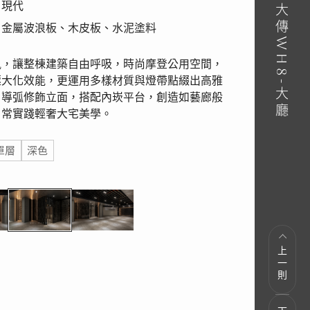
｜現代
｜金屬波浪板、木皮板、水泥塗料
風，讓整棟建築自由呼吸，時尚摩登公用空間，
極大化效能，更運用多樣材質與燈帶點綴出高雅
，導弧修飾立面，搭配內崁平台，創造如藝廊般
日常實踐輕奢大宅美學。
單層
深色
上一則