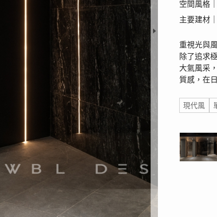
空間風格
主要建材
重視光與
除了追求
大氣風采
質感，在
標籤
現代風