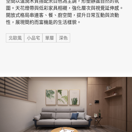
空間以溫潤木質搭配米白色為主調，形塑靜謐自然的氛
圍。天花燈帶與低彩家具相襯，強化層次與視覺延伸感。
開放式格局串連客、餐、廚空間，提升日常互動與流動
加盟徵才
性，展現簡約而富機能的生活樣貌。
標籤
北歐風
小品宅
單層
深色