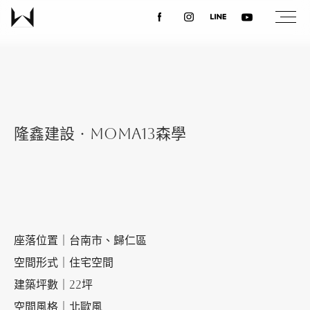
關於我們
最新消息
隆鑫建設‧MoMA13森學
設計案例
課程講座
座落位置｜台南市、歸仁區
優惠活動
空間形式｜住宅空間
建築坪數｜22坪
聯絡我們
空間風格｜北歐風