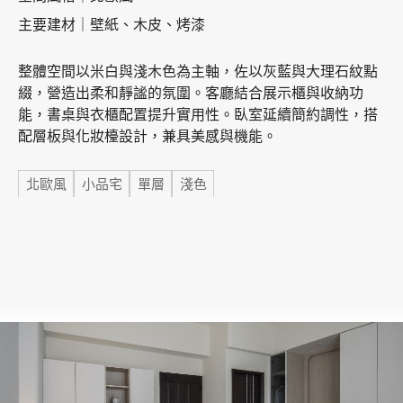
主要建材｜壁紙、木皮、烤漆
加盟徵才
整體空間以米白與淺木色為主軸，佐以灰藍與大理石紋點
綴，營造出柔和靜謐的氛圍。客廳結合展示櫃與收納功
能，書桌與衣櫃配置提升實用性。臥室延續簡約調性，搭
配層板與化妝檯設計，兼具美感與機能。
標籤
北歐風
小品宅
單層
淺色