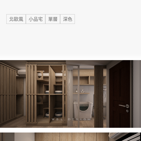
標籤
北歐風
小品宅
單層
深色
加盟徵才