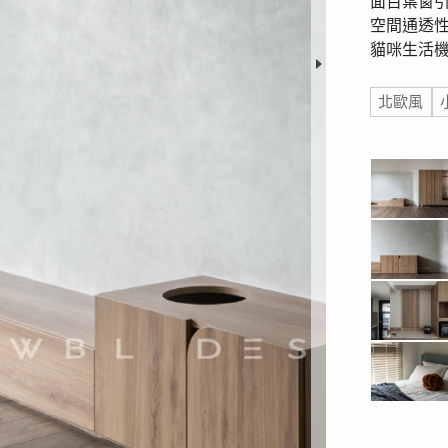
面百葉窗
空間通透
貓咪生活
標籤
北歐風