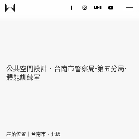
關於我們
最新消息
公共空間設計‧台南市警察局-第五分局·
設計案例
體能訓練室
課程講座
優惠活動
座落位置｜台南市、北區
聯絡我們