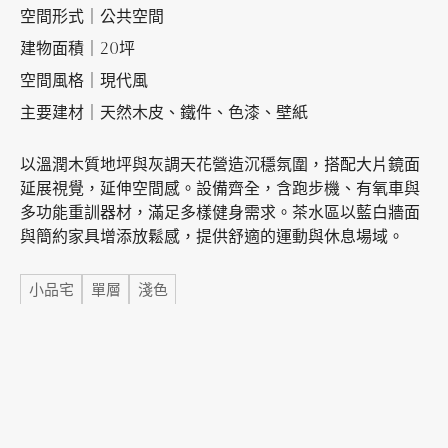
空間形式｜公共空間
建物面積｜20坪
加盟徵才
空間風格｜現代風
主要建材｜天然木皮、鐵件、色漆、壁紙
以溫潤木質地坪與灰調天花營造沉穩氛圍，搭配大片鏡面
延展視覺，延伸空間感。設備齊全，含跑步機、有氧車與
多功能重訓器材，滿足多樣健身需求。茶水區以藍白牆面
與簡約家具增添放鬆感，提供舒適的運動與休息場域。
標籤
小品宅
單層
淺色