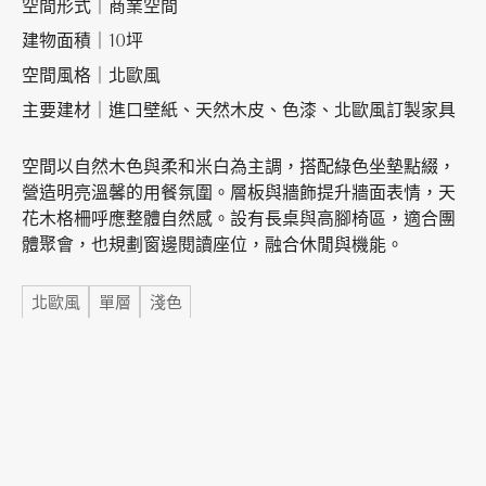
空間形式｜商業空間
建物面積｜10坪
加盟徵才
空間風格｜北歐風
主要建材｜進口壁紙、天然木皮、色漆、北歐風訂製家具
空間以自然木色與柔和米白為主調，搭配綠色坐墊點綴，
營造明亮溫馨的用餐氛圍。層板與牆飾提升牆面表情，天
花木格柵呼應整體自然感。設有長桌與高腳椅區，適合團
體聚會，也規劃窗邊閱讀座位，融合休閒與機能。
標籤
北歐風
單層
淺色