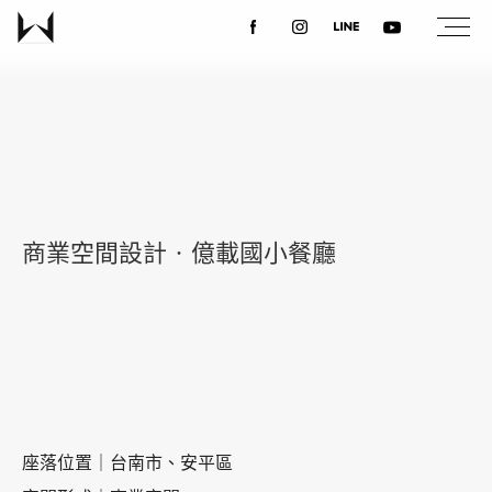
關於我們
最新消息
商業空間設計‧億載國小餐廳
設計案例
課程講座
優惠活動
座落位置｜台南市、安平區
聯絡我們