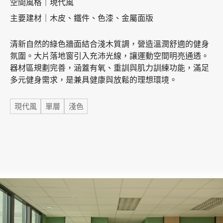
空間風格｜現代風
主要建材｜木皮、鐵件、色漆、金屬面版
加盟徵才
清新自然的綠色牆面結合淺木質調，營造溫潤舒適的健身
氛圍。大片落地窗引入充沛光線，讓運動空間明亮通透。
器材區規劃完善，涵蓋有氧、重訓與肌力訓練功能，滿足
多元健身需求，是兼具健康與放鬆的理想環境。
標籤
現代風
單層
淺色