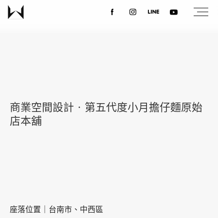
關於我們
最新消息
商業空間設計‧第五代度小月擔仔麵原始
設計案例
店本舖
課程講座
優惠活動
座落位置｜台南市、中西區
聯絡我們