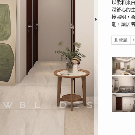
以柔和米
潤舒心的
接照明，
能，讓居
標籤
北歐風