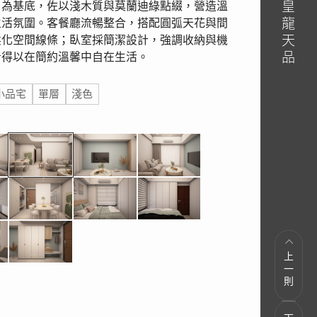
白為基底，佐以淺木質與莫蘭迪綠點綴，營造溫
生活氛圍。客餐廳流暢整合，搭配圓弧天花與間
柔化空間線條；臥室採簡潔設計，強調收納與機
者得以在簡約溫馨中自在生活。
小品宅
單層
淺色
上一則