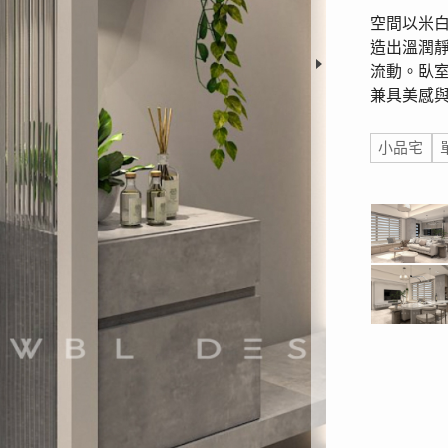
空間以米
造出溫潤
流動。臥
兼具美感
標籤
小品宅