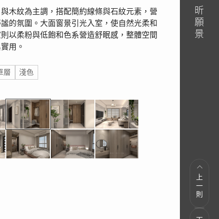
白與木紋為主調，搭配簡約線條與石紋元素，營
靜謐的氛圍。大面窗景引光入室，使自然光柔和
室則以柔粉與低飽和色系營造舒眠感，整體空間
與實用。
單層
淺色
上一則