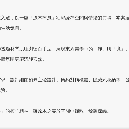
度入選，以一處「原木禪風」宅邸詮釋空間與情緒的共鳴。本案
的生活氛圍。
師透過材質肌理與留白手法，展現東方美學中的「靜」與「境」
整體氛圍更顯沉靜安然。
需求。設計細節如無主燈設計、簡約對稱櫃體、隱藏式收納等，
本質。
學」的核心精神，讓原木之美於空間中飄散，餘韻繚繞。