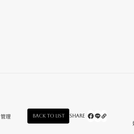
BACK TO LIST
Share
｜管理