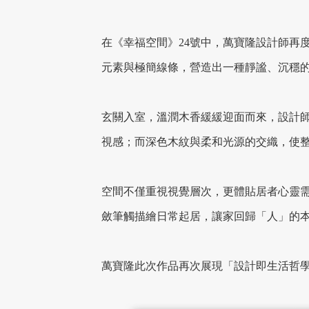
在《幸福空間》24號中，萬寶隆設計師再
元素與極簡線條，營造出一種靜謐、沉穩
玄關入室，溫潤木香緩緩迎面而來，設計
視感；而深色木紋與柔和光源的交織，使
空間不僅重視視覺層次，更體貼居者心靈
斂筆觸描繪日常起居，讓家回歸「人」的
萬寶隆此次作品再次展現「設計即生活哲