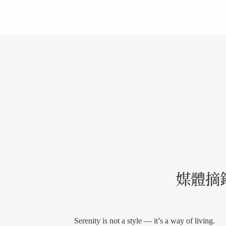
媒體摘
Serenity is not a style — it’s a way of living.