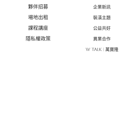
夥伴招募
企業新訊
場地出租
裝潢主題
課程講座
公益共好
隱私權政策
異業合作
W TALK | 萬寶隆
設計案例
線上估價
商業空間
線上估價
住宅空間
風格探索
設計新作
優惠活動
禮遇總覽